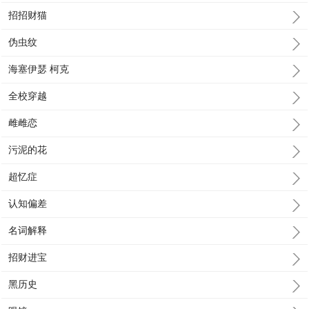
招招财猫
伪虫纹
海塞伊瑟 柯克
全校穿越
雌雌恋
污泥的花
超忆症
认知偏差
名词解释
招财进宝
黑历史