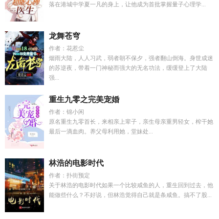
落在港城中学夏一凡的身上，让他成为首批掌握量子心理学...
龙舞苍穹
作者：花惹尘
烟雨大陆，人人习武，弱者朝不保夕，强者翻山倒海。身世成迷
的苏逆夜，带着一门神秘而强大的无名功法，缓缓登上了大陆
强...
重生九零之完美宠婚
作者：锦小闲
原名重生九零首长，来相亲上辈子，亲生母亲重男轻女，榨干她
最后一滴血肉。养父母利用她，堂妹处...
林浩的电影时代
作者：扑街预定
关于林浩的电影时代如果一个比较咸鱼的人，重生回到过去，他
能做些什么？不好说，但林浩觉得自己就是条咸鱼。搞不了股...