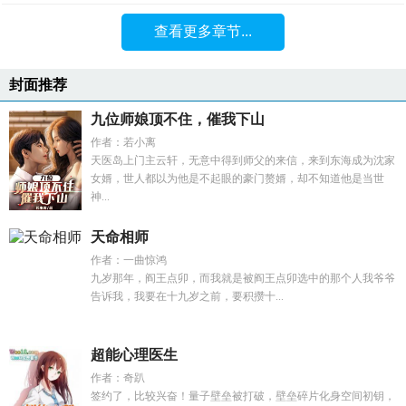
查看更多章节...
封面推荐
九位师娘顶不住，催我下山
作者：若小离
天医岛上门主云轩，无意中得到师父的来信，来到东海成为沈家
女婿，世人都以为他是不起眼的豪门赘婿，却不知道他是当世
神...
天命相师
作者：一曲惊鸿
九岁那年，阎王点卯，而我就是被阎王点卯选中的那个人我爷爷
告诉我，我要在十九岁之前，要积攒十...
超能心理医生
作者：奇趴
签约了，比较兴奋！量子壁垒被打破，壁垒碎片化身空间初钥，