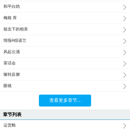
和平白鸽
梅格 库
狙击下的相亲
情报A组诺兰
风起云涌
茶话会
辗转反侧
眼镜
查看更多章节...
章节列表
运货舱