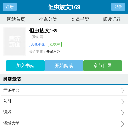
但虫族文169
注册
登录
网站首页
小说分类
会员书架
阅读记录
但虫族文169
孤纵 著
其他小说
连载中
最近更新：
开诚布公
更新时间：
2025-10-19 03:31:33
加入书架
开始阅读
章节目录
最新章节
开诚布公
勾引
调戏
源城大学