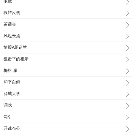
眼镜
辗转反侧
茶话会
风起云涌
情报A组诺兰
狙击下的相亲
梅格 库
和平白鸽
源城大学
调戏
勾引
开诚布公