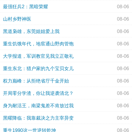
最强狂兵2：黑暗荣耀
08-06
山村乡野神医
08-06
黑道枭雄，东莞姐姐爱上我
08-06
重生饥饿年代，地窖通山野肉管饱
08-06
大学报道，军训教官见我立正敬礼
08-06
重生东北：猎户家的九个宝贝女儿
08-06
权力巅峰：从拒绝省厅千金开始
08-06
开局零分学渣，你让我逆袭清北？
08-06
身为耐活王，南梁鬼差不肯放过我
08-06
黑曜降临：我靠裁决之力主宰异变
08-06
重生1990这一世逆转乾坤
08-06