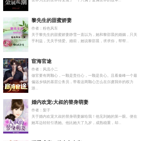
世界为主的世界转变成了一个只属于金属世界的改革...
黎先生的甜蜜娇妻
作者：粉色风车
关于黎先生的甜蜜娇妻静雪一直以为，她和黎邵晨的婚姻，只关
乎利益，无关乎情爱。婚前，她说黎邵晨，求求你，帮帮...
宦海官途
作者：风流小二
做官要有两颗心，一颗是责任心，一颗是良心。且看秦峰一个最
偏远乡镇的基层公务员，带着这两颗心怎么在尔虞我诈的权力
游...
婚内欢宠:大叔的替身萌妻
作者：梨子
关于婚内欢宠大叔的替身萌妻嫁给我！他见到她的第一眼。便在
她耳边轻轻引诱她。他比她大了九岁，成熟稳重，却...