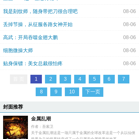
我是刻纹师，随身带把刀很合理吧
08-06
丢掉节操，从征服各路女神开始
08-06
高武：开局吞噬金翅大鹏
08-06
细胞微操大师
08-06
贴身保镖：美女总裁很怕疼
08-06
首 页
1
2
3
4
5
6
7
8
9
10
下一页
封面推荐
金属乱潮
作者：吾索卫
关于金属乱潮这是一场只属于金属的全球改革这是一个从以仙侠