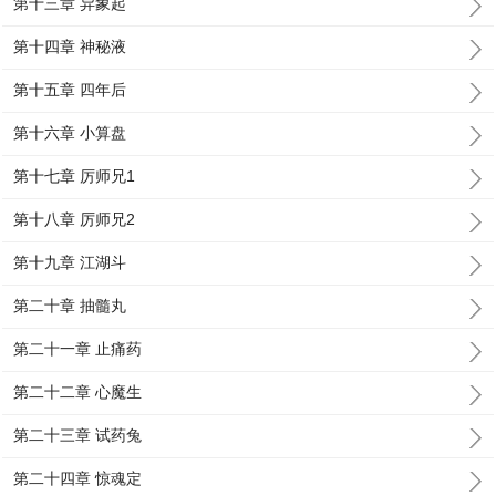
第十三章 异象起
第十四章 神秘液
第十五章 四年后
第十六章 小算盘
第十七章 厉师兄1
第十八章 厉师兄2
第十九章 江湖斗
第二十章 抽髓丸
第二十一章 止痛药
第二十二章 心魔生
第二十三章 试药兔
第二十四章 惊魂定