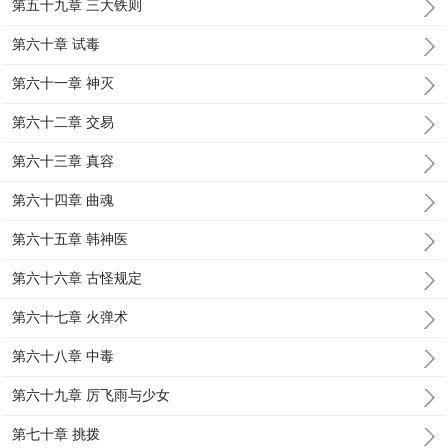
第五十九章 三大铁则
第六十章 试毒
第六十一章 神灭
第六十二章 交易
第六十三章 真容
第六十四章 曲魂
第六十五章 韩神医
第六十六章 古怪规定
第六十七章 火弹术
第六十八章 中毒
第六十九章 厉飞雨与少女
第七十章 挑拨