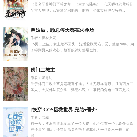
（又名至尊神殿至尊龙帝）（主角名陆鸣）一代天骄张浩然得到
至宝人皇印，却惨遭兄弟陷害，附身于小家族落魄少爷身...
离婚后，顾总每天都在火葬场
作者：青衣火花
PS男二上位，女主绝不回头！沈瑶爱顾天佑，爱了整整20年。为
了得到男人的欢心，她百般讨好摇尾乞怜。...
佛门二教主
作者：汉青明
关于佛门二教主菩提莲花喜相逢，大道无形亦有形。且看西方二
圣人，大兴佛法度众生。洪荒小说中，准提的角色一直不是很...
[快穿]COS拯救世界 完结+番外
作者：君藏
有一天，渣浪围脖上多出了一位大佬，他不仅有一个无论什么都
神还原的团队，还特别高贵冷艳！跟其他人一点都不一样！的
最...