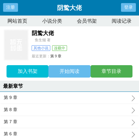
阴鸷大佬
注册
登录
网站首页
小说分类
会员书架
阅读记录
阴鸷大佬
鱼生烟 著
其他小说
连载中
最近更新：
第 9 章
更新时间：
2026-02-02 09:12:48
加入书架
开始阅读
章节目录
最新章节
第 9 章
第 8 章
第 7 章
第 6 章