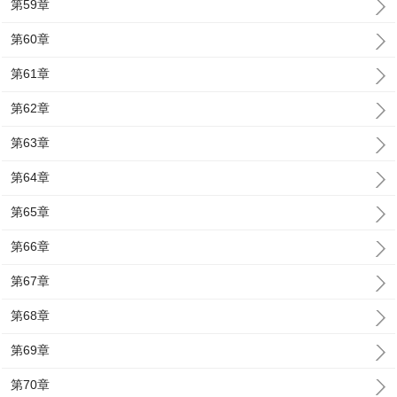
第59章
第60章
第61章
第62章
第63章
第64章
第65章
第66章
第67章
第68章
第69章
第70章