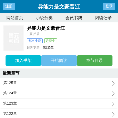
异能力是文豪晋江
注册
登录
网站首页
小说分类
会员书架
阅读记录
异能力是文豪晋江
夏沂 著
都市小说
连载中
最近更新：
第125章
更新时间：
2025-07-26 18:47:50
加入书架
开始阅读
章节目录
最新章节
第125章
第124章
第123章
第122章