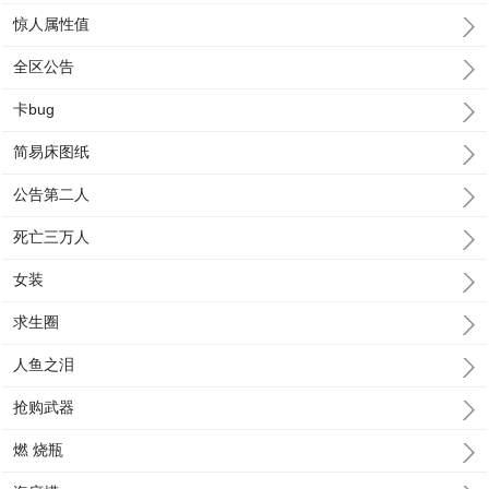
惊人属性值
全区公告
卡bug
简易床图纸
公告第二人
死亡三万人
女装
求生圈
人鱼之泪
抢购武器
燃 烧瓶