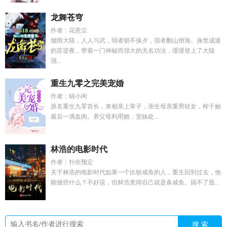
龙舞苍穹
作者：花惹尘
烟雨大陆，人人习武，弱者朝不保夕，强者翻山倒海。身世成迷
的苏逆夜，带着一门神秘而强大的无名功法，缓缓登上了大陆
强...
重生九零之完美宠婚
作者：锦小闲
原名重生九零首长，来相亲上辈子，亲生母亲重男轻女，榨干她
最后一滴血肉。养父母利用她，堂妹处...
林浩的电影时代
作者：扑街预定
关于林浩的电影时代如果一个比较咸鱼的人，重生回到过去，他
能做些什么？不好说，但林浩觉得自己就是条咸鱼。搞不了股...
搜 索