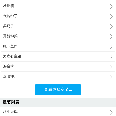
堆肥箱
代购种子
卖药了
开始种菜
绝味鱼饵
海底有宝箱
海底捞
燃 烧瓶
查看更多章节...
章节列表
求生游戏