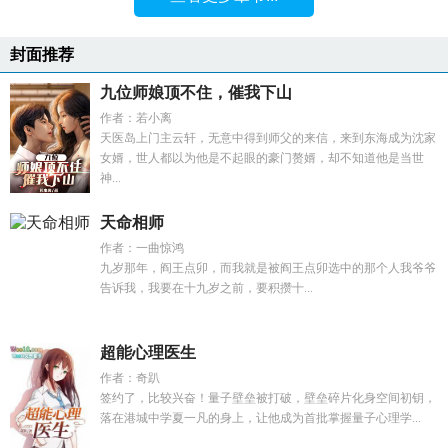
封面推荐
九位师娘顶不住，催我下山
作者：若小离
天医岛上门主云轩，无意中得到师父的来信，来到东海成为沈家
女婿，世人都以为他是不起眼的豪门赘婿，却不知道他是当世
神...
天命相师
作者：一曲惊鸿
九岁那年，阎王点卯，而我就是被阎王点卯选中的那个人我爷爷
告诉我，我要在十九岁之前，要积攒十...
超能心理医生
作者：奇趴
签约了，比较兴奋！量子壁垒被打破，壁垒碎片化身空间初钥，
落在港城中学夏一凡的身上，让他成为首批掌握量子心理学...