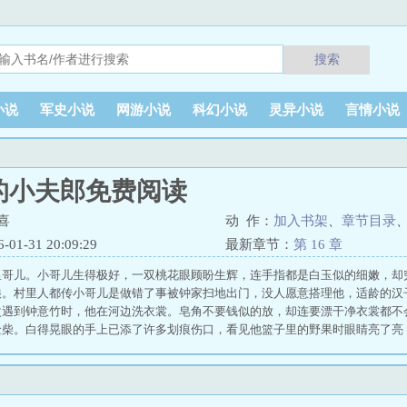
搜索
小说
军史小说
网游小说
科幻小说
灵异小说
言情小说
的小夫郎免费阅读
喜
动 作：
加入书架
、
章节目录
1-31 20:09:29
最新章节：
第 16 章
里哥儿。小哥儿生得极好，一双桃花眼顾盼生辉，连手指都是白玉似的细嫩，却
娘。村里人都传小哥儿是做错了事被钟家扫地出门，没人愿意搭理他，适龄的汉
次遇到钟意竹时，他在河边洗衣裳。皂角不要钱似的放，却连要漂干净衣裳都不
捡柴。白得晃眼的手上已添了许多划痕伤口，看见他篮子里的野果时眼睛亮了亮
背篓里半干不湿的柴火，冷着脸扔了两个野果给他，转身大步下了山。第三次遇
角带着血痕。他嗓音颤抖，语气却异常冷静。“裴穆，你能娶我吗？”·府城里
人的下巴。村尾小河边，妇人小哥儿结伴洗着衣服，聊着东家长西家短，尤其是
话。柳山村人都知道，裴穆那是克死了亲娘祖父，从狼嘴里活下来的煞星，连他