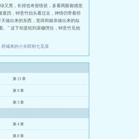
些，以免被他克了去。众人暗里都道
绿又黑，长得也奇形怪状，多看两眼都感觉
”的一声，一大盆衣裳被单被人放到
被遮挡，钟意竹抬头看过去，神情仍带着些
开始搓洗衣服。众人惊奇地对着眼
大半天做出来的东西，觉得和娘亲做出来的似
竹哥儿呢？”裴穆仔细搓洗干净手中
着。” 这下却是轮到裴穆愣住，钟意竹见他
，小河边的众人才七嘴八舌地喧嚷起
人，众人这才回过神。那哪里是鬼上
读
府城来的小夫郎初七见喜
第 13 章
第 9 章
第 5 章
第 4 章
第 8 章