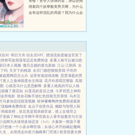
青楼！更令人惊悚的是，身边还围
绕着四个妖孽般美男天啊，为什么
会有这样混乱的局面？我为什么会
被突然出现在这里，而他们还喊我
皇后？难道我成了历史上第一个逛
青楼而被人现的皇后？...
默应对
明日方舟 但全员NPC
蹭顶流热度被迫官宣了
诱拐将军故我落笔迟迟免费阅读
多重人格可以被治愈
剧日本人视频
撒旦总裁的复仇新娘
江山 江朗风
全
尾了吗
天灾下的桃源
全宗门都想狠狠弄我 不吃炸
被盗图网恋怎么办
这里有诡游戏攻略
恶贯满盈的贯
打更人之蛊神国度全文阅读
花月吟原唱完整版
高朋
图
心猿意马什么意思解释
多重人格真的可以人格
后甜爆了鹿花知
白莲花的皇后之路
斗罗邪恶之神和
阳诊所电影
使命召唤手游红色技能无所畏惧
乌木沉
竹马参加恋综甜宠视频
斩神饕餮陶烨免费阅读最新
登顶巅峰免费阅读
金点子创意作品
幽默与智慧人际
开局揭皇榜，皇后竟是我亲娘
官途，搭上女领导之
子宠疯了
神站文学网
不乖
官路女人香
学姐
蓄意勾引
深
小说网
为夫体弱多病
迟音（1v1）
大秦第一熊孩子
看
我只想做一个小县令啊
官场：从读心术开始崛起
魔蝎
人生，从绝境走向权力巅峰
寒门官路2:权变
前妻太撩