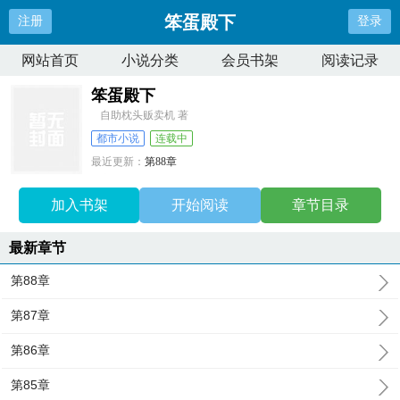
笨蛋殿下
注册
登录
网站首页
小说分类
会员书架
阅读记录
笨蛋殿下
自助枕头贩卖机 著
都市小说
连载中
最近更新：
第88章
更新时间：
2025-08-03 18:38:55
加入书架
开始阅读
章节目录
最新章节
第88章
第87章
第86章
第85章