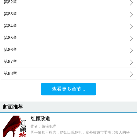
第82章
第83章
第84章
第85章
第86章
第87章
第88章
查看更多章节...
封面推荐
红颜政道
作者：饿狼咆哮
周平郁郁不得志，婚姻出现危机，意外撞破市委书记夫人的秘