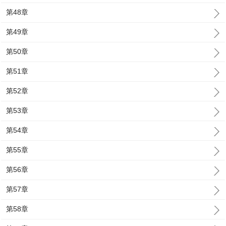
第48章
第49章
第50章
第51章
第52章
第53章
第54章
第55章
第56章
第57章
第58章