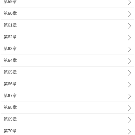
第59章
第60章
第61章
第62章
第63章
第64章
第65章
第66章
第67章
第68章
第69章
第70章