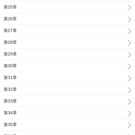
第25章
第26章
第27章
第28章
第29章
第30章
第31章
第32章
第33章
第34章
第35章