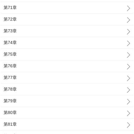
第71章
第72章
第73章
第74章
第75章
第76章
第77章
第78章
第79章
第80章
第81章