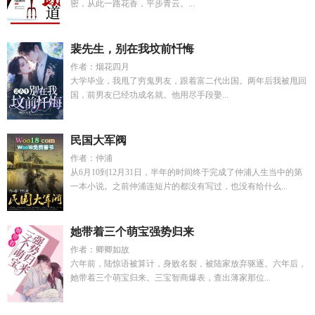
密，从此一路花香，平步青云。...
裴先生，别在我坟前忏悔
作者：烟花四月
大学毕业，我甩了穷鬼男友，跟着富二代出国。两年后我被甩回
国，前男友已经功成名就。他用尽手段娶...
民国大军阀
作者：仲浦
从6月10到12月31日，半年的时间终于完成了仲浦人生当中的第
一本小说。之前仲浦连短片的都没有写过，也没有给什么...
她带着三个萌宝强势归来
作者：卿卿如故
六年前，陆惊语被算计，身败名裂，被陆家放弃驱逐。六年后，
她带着三个萌宝归来。三宝智商爆表，查出薄家那位...