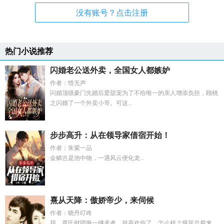
没有账号？点击注册
热门小说推荐
闪婚老公送外卖，全国女人都嫉妒
作者：惜无声
闪婚顶级豪门先婚后爱甜宠为了不给唯一的亲人增添负担，顾桃
之闪婚了一个外卖小哥。可这...
步步高升：从在领导家借宿开始！
作者：朱紫一品
金鳞岂是池中物，一遇风云便化龙...
熹从天降：傲娇帝少，来伺候
作者：晓丹叮咚
我，席氏财团唯一继承者，就喜欢你了，怎么样？爆笑总裁来