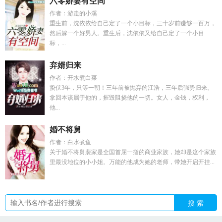
六零娇妻有空间
作者：游走的小溪
重生前，沈依依给自己定了一个小目标，三十岁前赚够一百万，
然后嫁一个好男人。重生后，沈依依又给自己定了一个小目
标，...
弃婿归来
作者：开水煮白菜
蛰伏3年，只等一朝！三年前被抛弃的江浩，三年后强势归来。
拿回本该属于他的，摧毁阻挠他的一切。女人，金钱，权利，
他...
婚不将舅
作者：白水煮鱼
关于婚不将舅裴家是全国首屈一指的商业家族，她却是这个家族
里最没地位的小小姐。万能的他成为她的老师，带她开启开挂...
搜 索