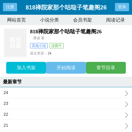
818禅院家那个咕哒子笔趣阁26
注册
登录
网站首页
小说分类
会员书架
阅读记录
818禅院家那个咕哒子笔趣阁26
麓诫 著
其他小说
连载中
最近更新：
24
更新时间：
2025-11-17 10:33:29
加入书架
开始阅读
章节目录
最新章节
24
23
22
21