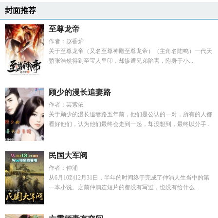
封面推荐
至尊龙帝
作者：赵香炉
关于至尊龙帝（又名至尊神殿至尊龙帝）（主角名陆鸣）一代天
骄张浩然得到至宝人皇印，却惨遭兄弟陷害，附身于小...
顾少的漫长追妻路
作者：芸紫依
关于顾少的漫长追妻路五年前，他们是公认的一对，所有的人都
看好他们，认为他们最终会走到一起，却没想到，最终以分手...
民国大军阀
作者：仲浦
从6月10到12月31日，半年的时间终于完成了仲浦人生当中的第
一本小说。之前仲浦连短片的都没有写过，也没有给什么...